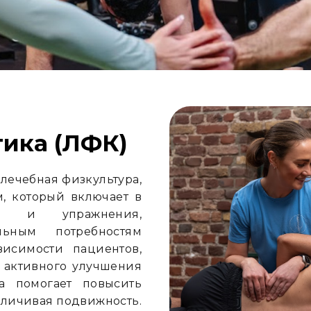
тика (ЛФК)
 лечебная физкультура,
м, который включает в
ки и упражнения,
ьным потребностям
висимости пациентов,
 активного улучшения
на помогает повысить
величивая подвижность.