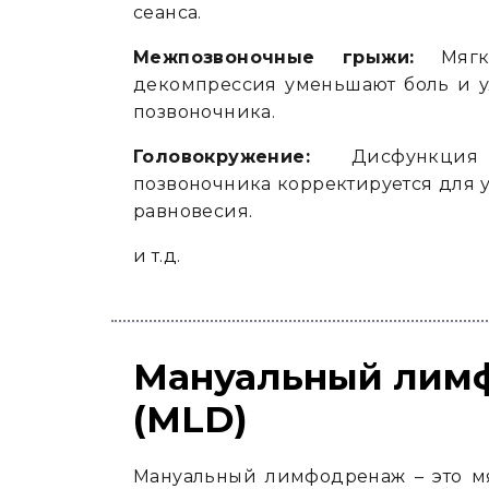
сеанса.
Межпозвоночные грыжи:
Мягка
декомпрессия уменьшают боль и 
позвоночника.
Головокружение:
Дисфункция 
позвоночника корректируется для
равновесия.
и т.д.
Мануальный лим
(MLD)
Мануальный лимфодренаж – это м