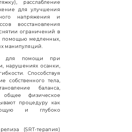
тяжку), расслабление
жение для улучшения
ного напряжения и
ссов восстановления
 снятии ограничений в
с помощью медленных,
ых манипуляций.
тся для помощи при
м, нарушениях осанки,
ибкости. Способствуя
е собственного тела,
ановление баланса,
 общее физическое
ывают процедуру как
ивающую и глубоко
елиза (SRT-терапия)