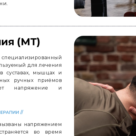
ни.
ия (МТ)
пециализированный
ользуемый для лечения
 суставах, мышцах и
чных ручных приёмов
мает напряжение и
ЕРАПИИ //
вызваны напряжением
страняется во время