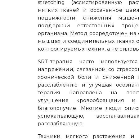
stretching (ассистированную рас
мягких тканей и осознанное дви
подвижности, снижения мышеч
поддержки естественных проце
организма. Метод сосредоточен на
мышцах и соединительных тканях 
контролируемых техник, а не силов
SRT-терапия часто используе
напряжении, связанном со стрессо
хронической боли и сниженной г
расслаблению и улучшая осознани
терапия направлена на восст
улучшение кровообращения и
благополучие. Многие люди опис
успокаивающую, восстанавл
расслабляющую.
Техники мягкого растяжения и р