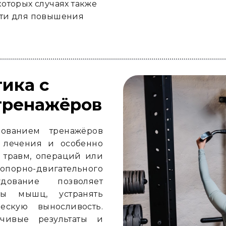
оторых случаях также
сти для повышения
ика с
тренажёров
зованием тренажёров
 лечения и особенно
 травм, операций или
порно-двигательного
дование позволяет
пы мышц, устранять
скую выносливость.
йчивые результаты и