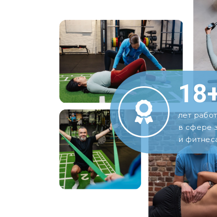
18
лет рабо
в сфере 
и фитнес