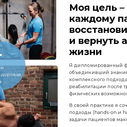
Моя цель –
каждому п
восстанови
и вернуть 
жизни
+
Я дипломированный ф
ты
объединивший знания
здоровья
комплексного подхода
а
реабилитации после т
физических возможнос
В своей практике я с
подходы (hands-on и ha
задачи пациентов мак