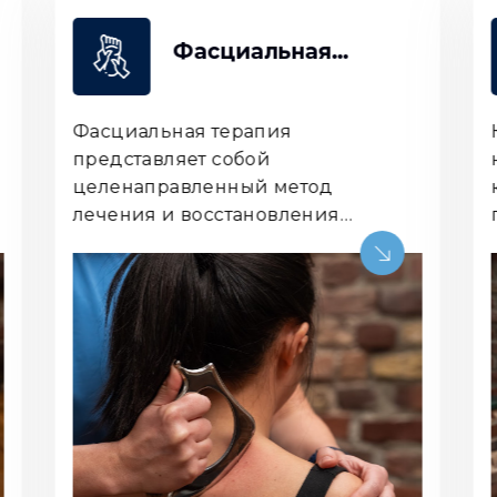
альная
Кинезиотейп
ия
апия
Кинезиотейпирование – э
ой
наложения эластичных те
й метод
кожу для стабилизации и
новления
поддержки мышц, суставо
кани. Среди
соединительной ткани. В 
ник –
традиционных повязок, эт
ики, такие как
не ограничивает подвижно
и
напротив, способствует а
высвобождение.
восстановлению.