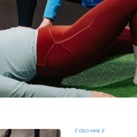
// ОБО МНЕ //